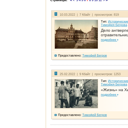
Страницы:
3
4
5
6
7
8
9
10
11
10.03.2022 | 7 Кбайт | просмотров: 819
Тип:
Исторические
Тимофея Бегрова
Дело антверп
отравительни
подробнее
Предоставлено:
Тимофей Бегров
25.02.2022 | 9 Кбайт | просмотров: 1253
Тип:
Исторические
Тимофея Бегрова
«Жизнь» на Х
подробнее
Предоставлено:
Тимофей Бегров