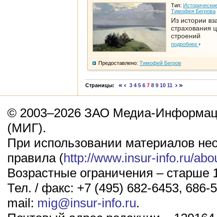
Тип:
Исторические
Тимофея Бегрова
Из истории вз
страхования 
строений
подробнее
Предоставлено:
Тимофей Бегров
Страницы:
3
4
5
6
7
8
9
10
11
© 2003–2026 ЗАО Медиа-Информаци
(МИГ).
При использовании материалов не
правила (
http://www.insur-info.ru/abo
Возрастные ограничения – старше 1
Тел. / факс: +7 (495) 682-6453, 686-5
mail:
mig@insur-info.ru
.