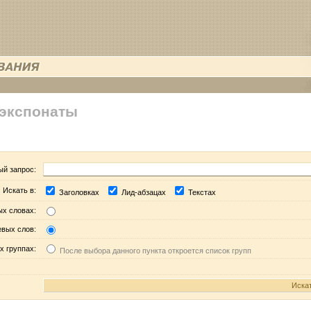
 экспонаты
ый запрос:
Искать в:
Заголовках
Лид-абзацах
Текстах
ых словах:
евых слов:
х группах:
После выбора данного пункта откроется список групп