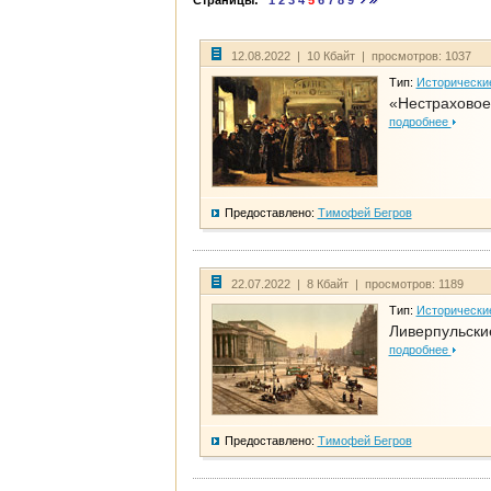
Страницы:
1
2
3
4
5
6
7
8
9
12.08.2022 | 10 Кбайт | просмотров: 1037
Тип:
Исторически
«Нестраховое
подробнее
Предоставлено:
Тимофей Бегров
22.07.2022 | 8 Кбайт | просмотров: 1189
Тип:
Исторически
Ливерпульски
подробнее
Предоставлено:
Тимофей Бегров