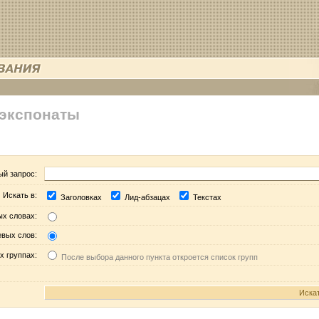
 экспонаты
ый запрос:
Искать в:
Заголовках
Лид-абзацах
Текстах
ых словах:
евых слов:
х группах:
После выбора данного пункта откроется список групп