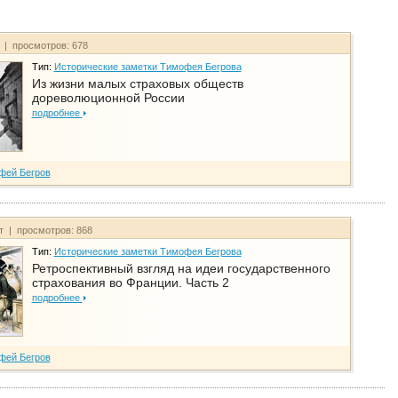
т | просмотров: 678
Тип:
Исторические заметки Тимофея Бегрова
Из жизни малых страховых обществ
дореволюционной России
подробнее
фей Бегров
йт | просмотров: 868
Тип:
Исторические заметки Тимофея Бегрова
Ретроспективный взгляд на идеи государственного
страхования во Франции. Часть 2
подробнее
фей Бегров