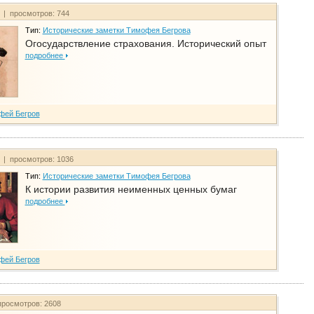
т | просмотров: 744
Тип:
Исторические заметки Тимофея Бегрова
Огосударствление страхования. Исторический опыт
подробнее
фей Бегров
т | просмотров: 1036
Тип:
Исторические заметки Тимофея Бегрова
К истории развития неименных ценных бумаг
подробнее
фей Бегров
просмотров: 2608