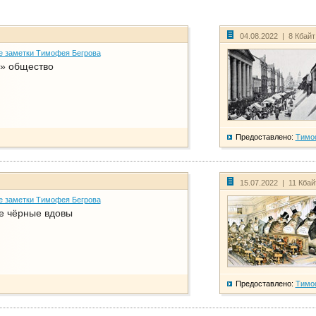
04.08.2022 | 8 Кбай
е заметки Тимофея Бегрова
» общество
Предоставлено:
Тимо
15.07.2022 | 11 Кба
е заметки Тимофея Бегрова
е чёрные вдовы
Предоставлено:
Тимо