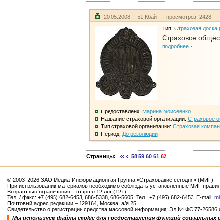
20.05.2008 | 51 Кбайт | просмотров: 2428
Тип:
Страховая доска 
Страховое общест
подробнее
Предоставлено:
Марина Моисеенко
Название страховой организации:
Страховое о
Тип страховой организации:
Страховая компан
Период:
До революции
Страницы:
58
59
60
61
62
© 2003–2026 ЗАО Медиа-Информационная Группа «Страхование сегодня» (МИГ).
При использовании материалов необходимо соблюдать установленные МИГ правил
Возрастные ограничения – старше 12 лет (12+).
Тел. / факс: +7 (495) 682-6453, 686-5338, 686-5605. Тел.: +7 (495) 682-6453. E-mail:
mi
Почтовый адрес редакции – 129164, Москва, а/я 25
Свидетельство о регистрации средства массовой информации: Эл № ФС 77-26586 от
Мы используем файлы cookie для предоставления функций социальных 