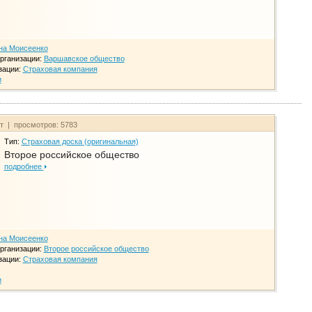
на Моисеенко
рганизации:
Варшавское общество
зации:
Страховая компания
и
йт | просмотров: 5783
Тип:
Страховая доска (оригинальная)
Второе российское общество
подробнее
на Моисеенко
рганизации:
Второе российское общество
зации:
Страховая компания
и