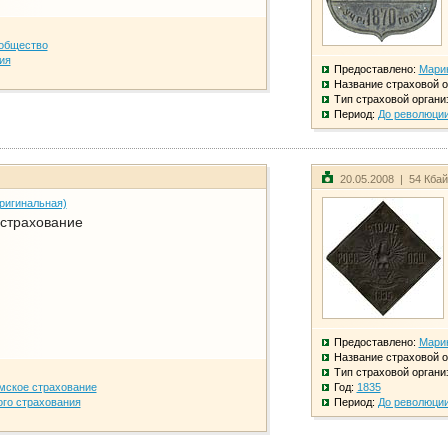
общество
ия
Предоставлено:
Мари
Название страховой о
Тип страховой органи
Период:
До революци
20.05.2008 | 54 Кба
ригинальная)
 страхование
Предоставлено:
Мари
Название страховой о
Тип страховой органи
мское страхование
Год:
1835
го страхования
Период:
До революци