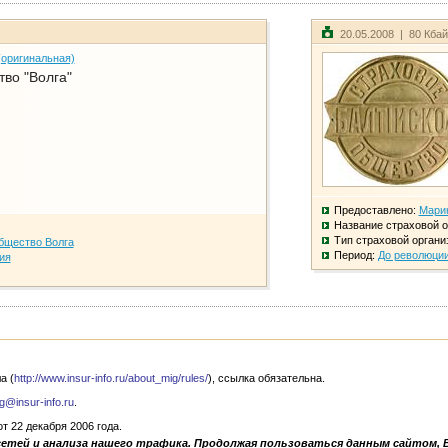
20.05.2008 | 80 Кба
(оригинальная)
во "Волга"
Предоставлено:
Мари
Название страховой о
Тип страховой органи
бщество Волга
Период:
До революци
ия
а (
http://www.insur-info.ru/about_mig/rules/
), ссылка обязательна.
g@insur-info.ru
.
 22 декабря 2006 года.
сетей и анализа нашего трафика. Продолжая пользоваться данным сайтом, 