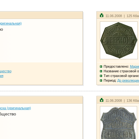
11.06.2008 | 125 Кб
оригинальная)
во
Предоставлено:
Мари
бщество
Название страховой о
ия
Тип страховой органи
Период:
До революци
11.06.2008 | 136 Кб
ска (оригинальная)
бщество