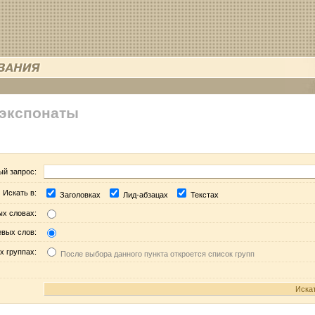
 экспонаты
ый запрос:
Искать в:
Заголовках
Лид-абзацах
Текстах
ых словах:
евых слов:
х группах:
После выбора данного пункта откроется список групп