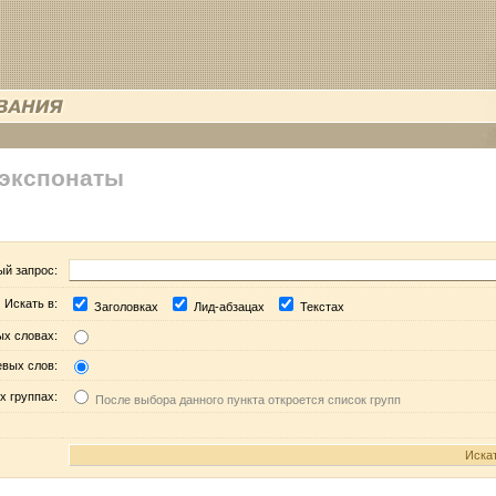
 экспонаты
ый запрос:
Искать в:
Заголовках
Лид-абзацах
Текстах
ых словах:
евых слов:
х группах:
После выбора данного пункта откроется список групп