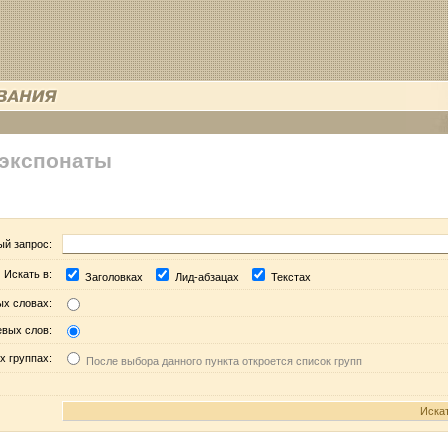
 экспонаты
ый запрос:
Искать в:
Заголовках
Лид-абзацах
Текстах
ых словах:
евых слов:
х группах:
После выбора данного пункта откроется список групп