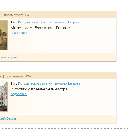
т | просмотров: 994
Тип:
Исторические заметки Тимофея Бегрова
Маленькое. Взаимное. Гордое
подробнее
фей Бегров
йт | просмотров: 1292
Тип:
Исторические заметки Тимофея Бегрова
В гостях у премьер-министра
подробнее
фей Бегров