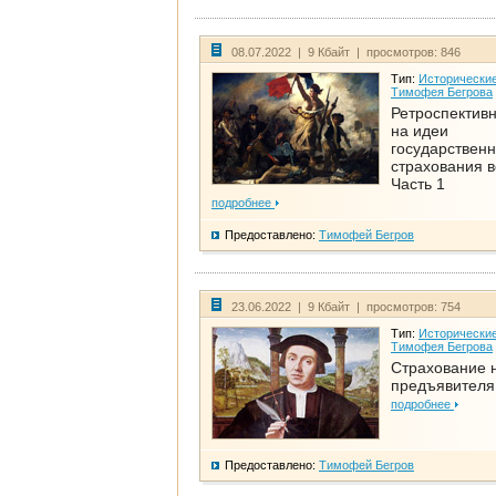
08.07.2022 | 9 Кбайт | просмотров: 846
Тип:
Исторические
Тимофея Бегрова
Ретроспективн
на идеи
государственн
страхования 
Часть 1
подробнее
Предоставлено:
Тимофей Бегров
23.06.2022 | 9 Кбайт | просмотров: 754
Тип:
Исторические
Тимофея Бегрова
Страхование 
предъявителя
подробнее
Предоставлено:
Тимофей Бегров