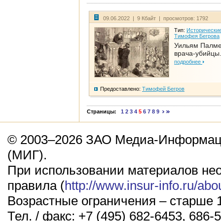
09.06.2022 | 9 Кбайт | просмотров: 1792
Тип:
Исторические
Тимофея Бегрова
Уильям Палме
врача-убийцы.
подробнее
Предоставлено:
Тимофей Бегров
Страницы:
1
2
3
4
5
6
7
8
9
© 2003–2026 ЗАО Медиа-Информаци
(МИГ).
При использовании материалов не
правила (
http://www.insur-info.ru/abo
Возрастные ограничения – старше 1
Тел. / факс: +7 (495) 682-6453, 686-5