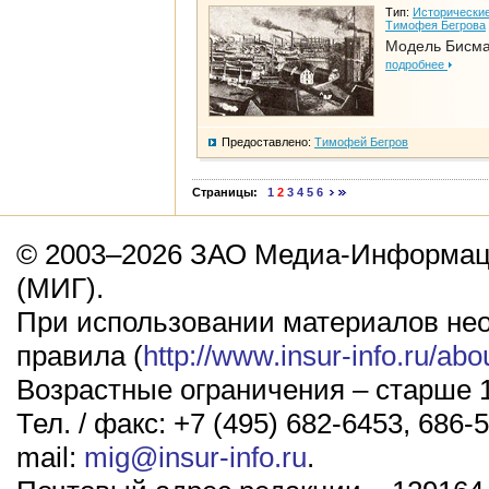
Тип:
Исторические
Тимофея Бегрова
Модель Бисм
подробнее
Предоставлено:
Тимофей Бегров
Страницы:
1
2
3
4
5
6
© 2003–2026 ЗАО Медиа-Информаци
(МИГ).
При использовании материалов не
правила (
http://www.insur-info.ru/abo
Возрастные ограничения – старше 1
Тел. / факс: +7 (495) 682-6453, 686-5
mail:
mig@insur-info.ru
.