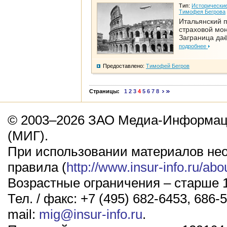
Тип:
Исторические
Тимофея Бегрова
Итальянский п
страховой мо
Заграница да
подробнее
Предоставлено:
Тимофей Бегров
Страницы:
1
2
3
4
5
6
7
8
© 2003–2026 ЗАО Медиа-Информаци
(МИГ).
При использовании материалов не
правила (
http://www.insur-info.ru/abo
Возрастные ограничения – старше 1
Тел. / факс: +7 (495) 682-6453, 686-5
mail:
mig@insur-info.ru
.