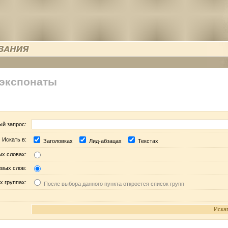
 экспонаты
ый запрос:
Искать в:
Заголовках
Лид-абзацах
Текстах
ых словах:
евых слов:
х группах:
После выбора данного пункта откроется список групп