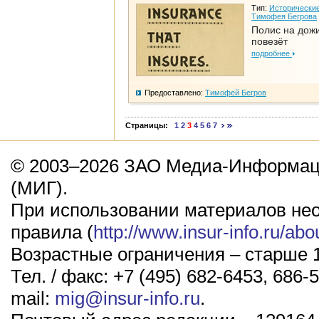
Тип:
Исторические
Тимофея Бегрова
Полис на дож
повезёт
подробнее
Предоставлено:
Тимофей Бегров
Страницы:
1
2
3
4
5
6
7
© 2003–2026 ЗАО Медиа-Информаци
(МИГ).
При использовании материалов не
правила (
http://www.insur-info.ru/abo
Возрастные ограничения – старше 1
Тел. / факс: +7 (495) 682-6453, 686-5
mail:
mig@insur-info.ru
.