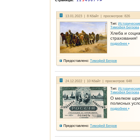
Страницы:
1
2
3
4
5
6
7
13.01.2023 | 8 Кбайт | просмотров: 826
Тип:
Исторические
Тимофея Бегрова
Хлеба и соци
страхования!
подробнее
Предоставлено:
Тимофей Бегров
24.12.2022 | 10 Кбайт | просмотров: 648
Тип:
Исторические
Тимофея Бегрова
О мелком шр
полисных усл
подробнее
Предоставлено:
Тимофей Бегров