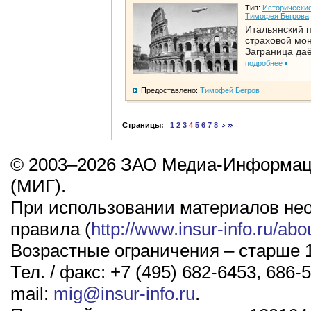
Тип:
Исторические
Тимофея Бегрова
Итальянский п
страховой мо
Заграница да
подробнее
Предоставлено:
Тимофей Бегров
Страницы:
1
2
3
4
5
6
7
8
© 2003–2026 ЗАО Медиа-Информаци
(МИГ).
При использовании материалов не
правила (
http://www.insur-info.ru/abo
Возрастные ограничения – старше 1
Тел. / факс: +7 (495) 682-6453, 686-5
mail:
mig@insur-info.ru
.