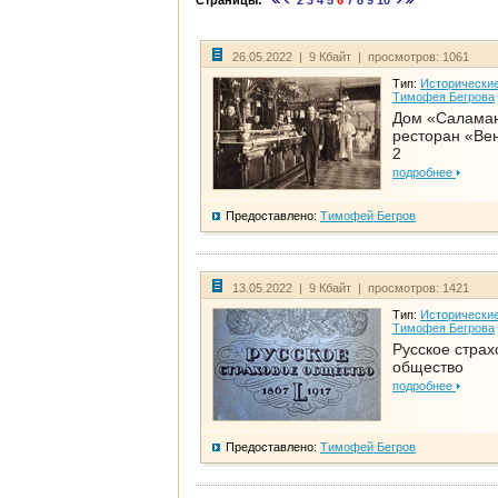
Страницы:
2
3
4
5
6
7
8
9
10
26.05.2022 | 9 Кбайт | просмотров: 1061
Тип:
Исторические
Тимофея Бегрова
Дом «Салама
ресторан «Вен
2
подробнее
Предоставлено:
Тимофей Бегров
13.05.2022 | 9 Кбайт | просмотров: 1421
Тип:
Исторические
Тимофея Бегрова
Русское страх
общество
подробнее
Предоставлено:
Тимофей Бегров