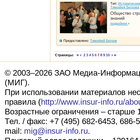
Тип:
Исторические
Тимофея Бегрова
Общество стр
знаний
подробнее
Предоставлено:
Тимофей Бегров
Страницы:
2
3
4
5
6
7
8
9
10
© 2003–2026 ЗАО Медиа-Информаци
(МИГ).
При использовании материалов не
правила (
http://www.insur-info.ru/abo
Возрастные ограничения – старше 1
Тел. / факс: +7 (495) 682-6453, 686-5
mail:
mig@insur-info.ru
.