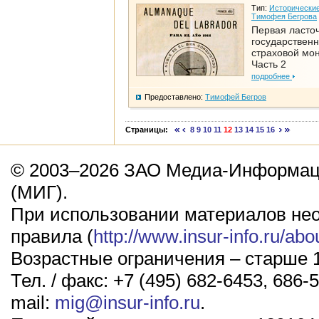
Тип:
Исторические
Тимофея Бегрова
Первая ласто
государствен
страховой мо
Часть 2
подробнее
Предоставлено:
Тимофей Бегров
Страницы:
8
9
10
11
12
13
14
15
16
© 2003–2026 ЗАО Медиа-Информаци
(МИГ).
При использовании материалов не
правила (
http://www.insur-info.ru/abo
Возрастные ограничения – старше 1
Тел. / факс: +7 (495) 682-6453, 686-5
mail:
mig@insur-info.ru
.