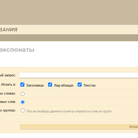
 экспонаты
ый запрос:
Искать в:
Заголовках
Лид-абзацах
Текстах
ых словах:
евых слов:
х группах:
После выбора данного пункта откроется список групп