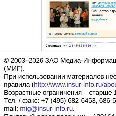
Тип:
Исторические
Тимофея Бегрова
Общество стр
знаний
подробнее
Предоставлено:
Тимофей Бегров
Страницы:
2
3
4
5
6
7
8
9
10
© 2003–2026 ЗАО Медиа-Информаци
(МИГ).
При использовании материалов не
правила (
http://www.insur-info.ru/abo
Возрастные ограничения – старше 1
Тел. / факс: +7 (495) 682-6453, 686-5
mail:
mig@insur-info.ru
.