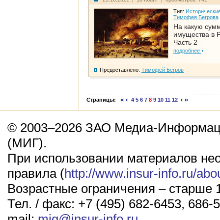
Тип:
Исторические
Тимофея Бегрова
На какую сум
имущества в Р
Часть 2
подробнее
Предоставлено:
Тимофей Бегров
Страницы:
4
5
6
7
8
9
10
11
12
© 2003–2026 ЗАО Медиа-Информаци
(МИГ).
При использовании материалов не
правила (
http://www.insur-info.ru/abo
Возрастные ограничения – старше 1
Тел. / факс: +7 (495) 682-6453, 686-5
mail:
mig@insur-info.ru
.