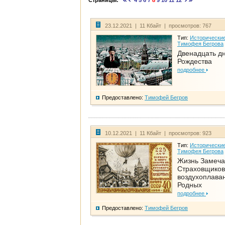
Страницы:
4
5
6
7
8
9
10
11
12
23.12.2021 | 11 Кбайт | просмотров: 767
Тип:
Исторические
Тимофея Бегрова
Двенадцать д
Рождества
подробнее
Предоставлено:
Тимофей Бегров
10.12.2021 | 11 Кбайт | просмотров: 923
Тип:
Исторические
Тимофея Бегрова
Жизнь Замеча
Страховщиков
воздухоплаван
Родных
подробнее
Предоставлено:
Тимофей Бегров