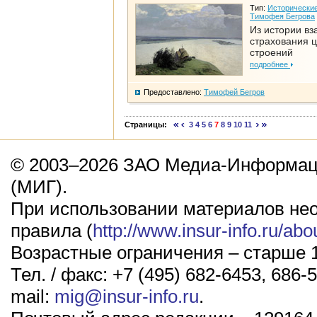
Тип:
Исторические
Тимофея Бегрова
Из истории вз
страхования 
строений
подробнее
Предоставлено:
Тимофей Бегров
Страницы:
3
4
5
6
7
8
9
10
11
© 2003–2026 ЗАО Медиа-Информаци
(МИГ).
При использовании материалов не
правила (
http://www.insur-info.ru/abo
Возрастные ограничения – старше 1
Тел. / факс: +7 (495) 682-6453, 686-5
mail:
mig@insur-info.ru
.