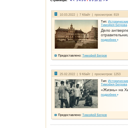
Страницы:
3
4
5
6
7
8
9
10
11
10.03.2022 | 7 Кбайт | просмотров: 819
Тип:
Исторические
Тимофея Бегрова
Дело антверп
отравительни
подробнее
Предоставлено:
Тимофей Бегров
25.02.2022 | 9 Кбайт | просмотров: 1253
Тип:
Исторические
Тимофея Бегрова
«Жизнь» на Х
подробнее
Предоставлено:
Тимофей Бегров