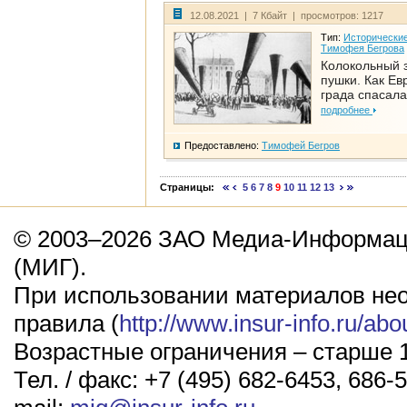
12.08.2021 | 7 Кбайт | просмотров: 1217
Тип:
Исторические
Тимофея Бегрова
Колокольный 
пушки. Как Ев
града спасала
подробнее
Предоставлено:
Тимофей Бегров
Страницы:
5
6
7
8
9
10
11
12
13
© 2003–2026 ЗАО Медиа-Информаци
(МИГ).
При использовании материалов не
правила (
http://www.insur-info.ru/abo
Возрастные ограничения – старше 1
Тел. / факс: +7 (495) 682-6453, 686-5