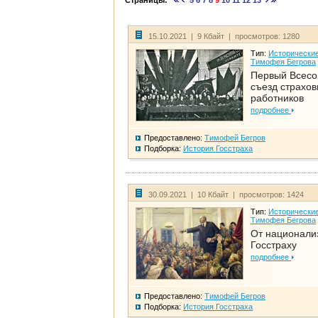
Страницы:
5
6
7
8
9
10
11
12
13
15.10.2021 | 9 Кбайт | просмотров: 1280
Тип:
Исторические
Тимофея Бегрова
Первый Всес
съезд страхо
работников
подробнее
Предоставлено:
Тимофей Бегров
Подборка:
История Госстраха
30.09.2021 | 10 Кбайт | просмотров: 1424
Тип:
Исторические
Тимофея Бегрова
От национали
Госстраху
подробнее
Предоставлено:
Тимофей Бегров
Подборка:
История Госстраха