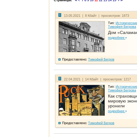
Страницы:
7
8
9
10
11
12
13
14
15
13.05.2021 | 8 Кбайт | просмотров: 1873
Тип:
Исторические
Тимофея Бегрова
Дом «Салама
подробнее
Предоставлено:
Тимофей Бегров
22.04.2021 | 14 Кбайт | просмотров: 1217
Тип:
Исторические
Тимофея Бегрова
Как страховщ
мировую экон
уронили
подробнее
Предоставлено:
Тимофей Бегров