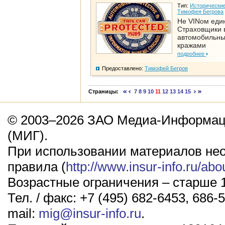
Тип:
Исторические
Тимофея Бегрова
Не VINом еди
Страховщики 
автомобильн
кражами
подробнее
Предоставлено:
Тимофей Бегров
Страницы:
7
8
9
10
11
12
13
14
15
© 2003–2026 ЗАО Медиа-Информаци
(МИГ).
При использовании материалов не
правила (
http://www.insur-info.ru/abo
Возрастные ограничения – старше 1
Тел. / факс: +7 (495) 682-6453, 686-5
mail:
mig@insur-info.ru
.