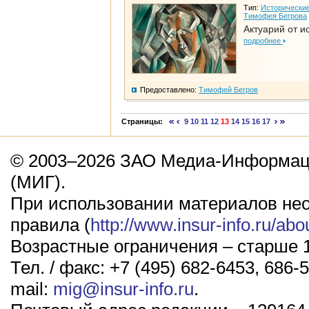
Тип:
Исторические
Тимофея Бегрова
Актуарий от и
подробнее
Предоставлено:
Тимофей Бегров
Страницы:
9
10
11
12
13
14
15
16
17
© 2003–2026 ЗАО Медиа-Информаци
(МИГ).
При использовании материалов не
правила (
http://www.insur-info.ru/abo
Возрастные ограничения – старше 1
Тел. / факс: +7 (495) 682-6453, 686-5
mail:
mig@insur-info.ru
.