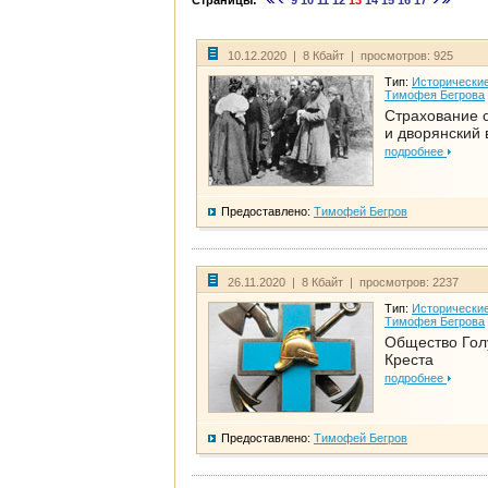
Страницы:
9
10
11
12
13
14
15
16
17
10.12.2020 | 8 Кбайт | просмотров: 925
Тип:
Исторические
Тимофея Бегрова
Страхование 
и дворянский 
подробнее
Предоставлено:
Тимофей Бегров
26.11.2020 | 8 Кбайт | просмотров: 2237
Тип:
Исторические
Тимофея Бегрова
Общество Гол
Креста
подробнее
Предоставлено:
Тимофей Бегров