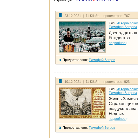
Страницы:
4
5
6
7
8
9
10
11
12
23.12.2021 | 11 Кбайт | просмотров: 767
Тип:
Исторические
Тимофея Бегрова
Двенадцать д
Рождества
подробнее
Предоставлено:
Тимофей Бегров
10.12.2021 | 11 Кбайт | просмотров: 923
Тип:
Исторические
Тимофея Бегрова
Жизнь Замеча
Страховщиков
воздухоплаван
Родных
подробнее
Предоставлено:
Тимофей Бегров