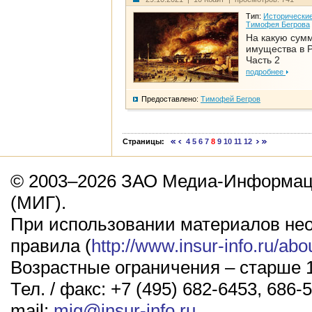
Тип:
Исторические
Тимофея Бегрова
На какую сум
имущества в Р
Часть 2
подробнее
Предоставлено:
Тимофей Бегров
Страницы:
4
5
6
7
8
9
10
11
12
© 2003–2026 ЗАО Медиа-Информаци
(МИГ).
При использовании материалов не
правила (
http://www.insur-info.ru/abo
Возрастные ограничения – старше 1
Тел. / факс: +7 (495) 682-6453, 686-5
mail:
mig@insur-info.ru
.