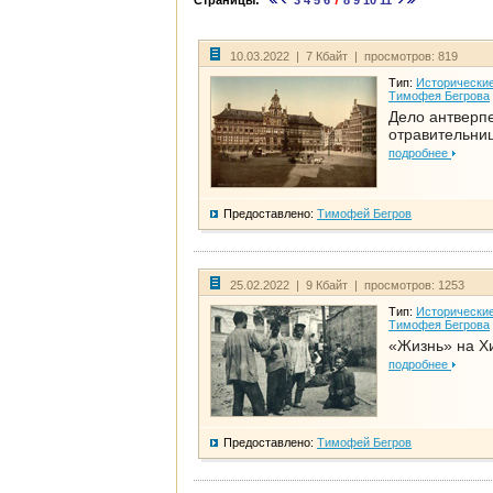
Страницы:
3
4
5
6
7
8
9
10
11
10.03.2022 | 7 Кбайт | просмотров: 819
Тип:
Исторические
Тимофея Бегрова
Дело антверп
отравительни
подробнее
Предоставлено:
Тимофей Бегров
25.02.2022 | 9 Кбайт | просмотров: 1253
Тип:
Исторические
Тимофея Бегрова
«Жизнь» на Х
подробнее
Предоставлено:
Тимофей Бегров