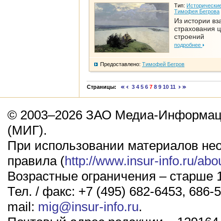
Тип:
Исторические
Тимофея Бегрова
Из истории вз
страхования 
строений
подробнее
Предоставлено:
Тимофей Бегров
Страницы:
3
4
5
6
7
8
9
10
11
© 2003–2026 ЗАО Медиа-Информаци
(МИГ).
При использовании материалов не
правила (
http://www.insur-info.ru/abo
Возрастные ограничения – старше 1
Тел. / факс: +7 (495) 682-6453, 686-5
mail:
mig@insur-info.ru
.