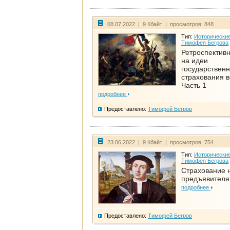
08.07.2022 | 9 Кбайт | просмотров: 848
Тип:
Исторические
Тимофея Бегрова
Ретроспективн
на идеи
государственн
страхования 
Часть 1
подробнее
Предоставлено:
Тимофей Бегров
23.06.2022 | 9 Кбайт | просмотров: 754
Тип:
Исторические
Тимофея Бегрова
Страхование 
предъявителя
подробнее
Предоставлено:
Тимофей Бегров