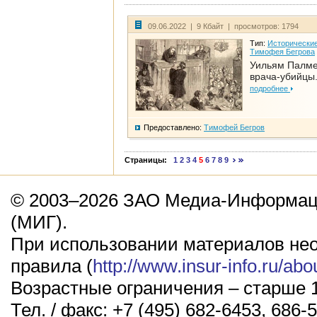
09.06.2022 | 9 Кбайт | просмотров: 1794
Тип:
Исторические
Тимофея Бегрова
Уильям Палме
врача-убийцы.
подробнее
Предоставлено:
Тимофей Бегров
Страницы:
1
2
3
4
5
6
7
8
9
© 2003–2026 ЗАО Медиа-Информаци
(МИГ).
При использовании материалов не
правила (
http://www.insur-info.ru/abo
Возрастные ограничения – старше 1
Тел. / факс: +7 (495) 682-6453, 686-5