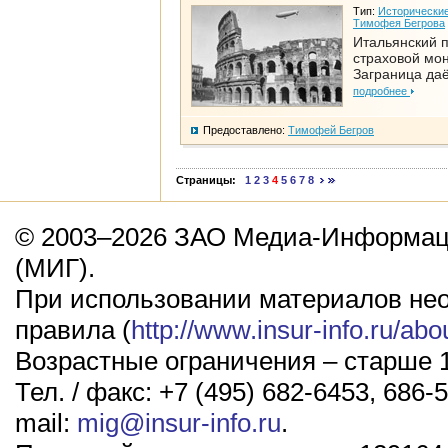
Тип:
Исторические
Тимофея Бегрова
Итальянский п
страховой мо
Заграница да
подробнее
Предоставлено:
Тимофей Бегров
Страницы:
1
2
3
4
5
6
7
8
© 2003–2026 ЗАО Медиа-Информаци
(МИГ).
При использовании материалов не
правила (
http://www.insur-info.ru/abo
Возрастные ограничения – старше 1
Тел. / факс: +7 (495) 682-6453, 686-5
mail:
mig@insur-info.ru
.