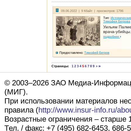
09.06.2022 | 9 Кбайт | просмотров: 1796
Тип:
Исторические
Тимофея Бегрова
Уильям Палме
врача-убийцы.
подробнее
Предоставлено:
Тимофей Бегров
Страницы:
1
2
3
4
5
6
7
8
9
© 2003–2026 ЗАО Медиа-Информаци
(МИГ).
При использовании материалов не
правила (
http://www.insur-info.ru/abo
Возрастные ограничения – старше 1
Тел. / факс: +7 (495) 682-6453, 686-5