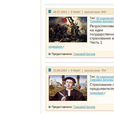
08.07.2022 | 9 Кбайт | просмотров: 849
Тип:
Исторические
Тимофея Бегрова
Ретроспективн
на идеи
государственн
страхования 
Часть 1
подробнее
Предоставлено:
Тимофей Бегров
23.06.2022 | 9 Кбайт | просмотров: 754
Тип:
Исторические
Тимофея Бегрова
Страхование 
предъявителя
подробнее
Предоставлено:
Тимофей Бегров