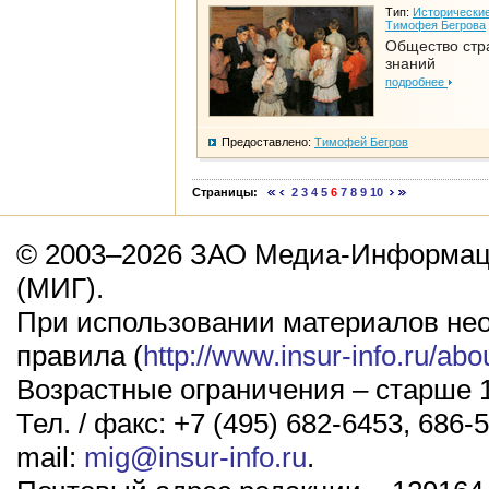
Тип:
Исторические
Тимофея Бегрова
Общество стр
знаний
подробнее
Предоставлено:
Тимофей Бегров
Страницы:
2
3
4
5
6
7
8
9
10
© 2003–2026 ЗАО Медиа-Информаци
(МИГ).
При использовании материалов не
правила (
http://www.insur-info.ru/abo
Возрастные ограничения – старше 1
Тел. / факс: +7 (495) 682-6453, 686-5
mail:
mig@insur-info.ru
.