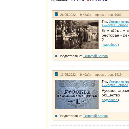
Страницы:
2
3
4
5
6
7
8
9
10
26.05.2022 | 9 Кбайт | просмотров: 1061
Тип:
Исторические
Тимофея Бегрова
Дом «Салама
ресторан «Вен
2
подробнее
Предоставлено:
Тимофей Бегров
13.05.2022 | 9 Кбайт | просмотров: 1419
Тип:
Исторические
Тимофея Бегрова
Русское страх
общество
подробнее
Предоставлено:
Тимофей Бегров