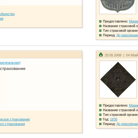
общество
ия
Предоставлено:
Мари
Название страховой о
Тип страховой органи
Период:
До революци
20.05.2008 | 54 Кба
ригинальная)
 страхование
Предоставлено:
Мари
Название страховой о
Тип страховой органи
мское страхование
Год:
1835
го страхования
Период:
До революци