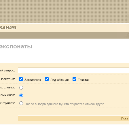
 экспонаты
ый запрос:
Искать в:
Заголовках
Лид-абзацах
Текстах
ых словах:
евых слов:
х группах:
После выбора данного пункта откроется список групп