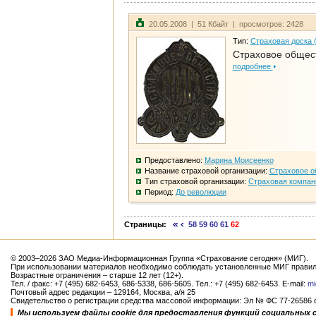
20.05.2008 | 51 Кбайт | просмотров: 2428
Тип:
Страховая доска 
Страховое общест
подробнее
Предоставлено:
Марина Моисеенко
Название страховой организации:
Страховое о
Тип страховой организации:
Страховая компан
Период:
До революции
Страницы:
58
59
60
61
62
© 2003–2026 ЗАО Медиа-Информационная Группа «Страхование сегодня» (МИГ).
При использовании материалов необходимо соблюдать установленные МИГ правил
Возрастные ограничения – старше 12 лет (12+).
Тел. / факс: +7 (495) 682-6453, 686-5338, 686-5605. Тел.: +7 (495) 682-6453. E-mail:
mi
Почтовый адрес редакции – 129164, Москва, а/я 25
Свидетельство о регистрации средства массовой информации: Эл № ФС 77-26586 от
Мы используем файлы cookie для предоставления функций социальных 