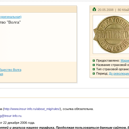
20.05.2008 | 80 Кба
(оригинальная)
во "Волга"
Предоставлено:
Мари
Название страховой о
Тип страховой органи
бщество Волга
Период:
До революци
ия
а (
http://www.insur-info.ru/about_mig/rules/
), ссылка обязательна.
g@insur-info.ru
.
 22 декабря 2006 года.
сетей и анализа нашего трафика. Продолжая пользоваться данным сайтом, 