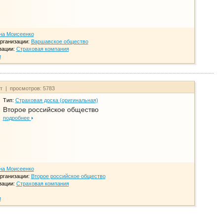
на Моисеенко
рганизации:
Варшавское общество
зации:
Страховая компания
и
йт | просмотров: 5783
Тип:
Страховая доска (оригинальная)
Второе российское общество
подробнее
на Моисеенко
рганизации:
Второе российское общество
зации:
Страховая компания
и