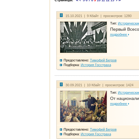
Страницы:
5
6
7
8
9
10
11
12
13
15.10.2021 | 9 Кбайт | просмотров: 1280
Тип:
Исторически
Первый Всесо
подробнее
Предоставлено:
Тимофей Бегров
Подборка:
История Госстраха
30.09.2021 | 10 Кбайт | просмотров: 1424
Тип:
Исторически
От национали
подробнее
Предоставлено:
Тимофей Бегров
Подборка:
История Госстраха