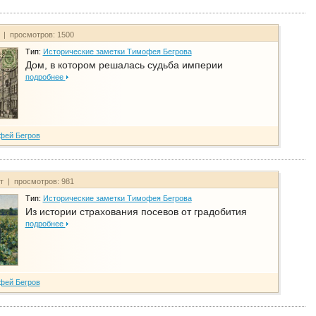
т | просмотров: 1500
Тип:
Исторические заметки Тимофея Бегрова
Дом, в котором решалась судьба империи
подробнее
фей Бегров
йт | просмотров: 981
Тип:
Исторические заметки Тимофея Бегрова
Из истории страхования посевов от градобития
подробнее
фей Бегров