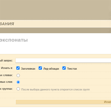
 экспонаты
ый запрос:
Искать в:
Заголовках
Лид-абзацах
Текстах
ых словах:
евых слов:
х группах:
После выбора данного пункта откроется список групп