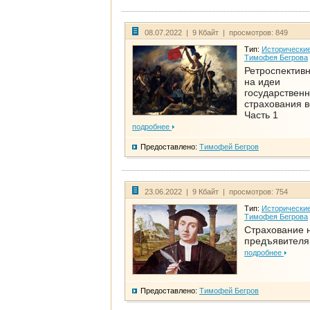
08.07.2022 | 9 Кбайт | просмотров: 849
Тип:
Исторические
Тимофея Бегрова
Ретроспективн
на идеи
государственн
страхования 
Часть 1
подробнее
Предоставлено:
Тимофей Бегров
23.06.2022 | 9 Кбайт | просмотров: 754
Тип:
Исторические
Тимофея Бегрова
Страхование 
предъявителя
подробнее
Предоставлено:
Тимофей Бегров