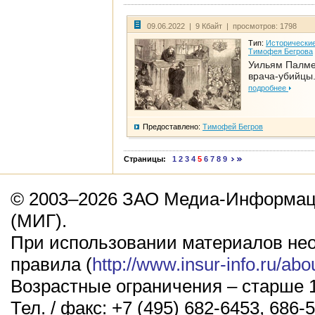
09.06.2022 | 9 Кбайт | просмотров: 1798
Тип:
Исторические
Тимофея Бегрова
Уильям Палме
врача-убийцы.
подробнее
Предоставлено:
Тимофей Бегров
Страницы:
1
2
3
4
5
6
7
8
9
© 2003–2026 ЗАО Медиа-Информаци
(МИГ).
При использовании материалов не
правила (
http://www.insur-info.ru/abo
Возрастные ограничения – старше 1
Тел. / факс: +7 (495) 682-6453, 686-5