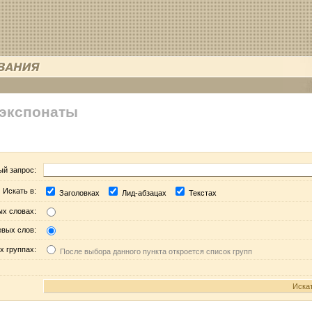
 экспонаты
ый запрос:
Искать в:
Заголовках
Лид-абзацах
Текстах
ых словах:
евых слов:
х группах:
После выбора данного пункта откроется список групп