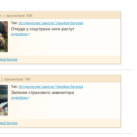
йт | просмотров: 828
Тип:
Исторические заметки Тимофея Бегрова
Откуда у соцстраха ноги растут
подробнее
фей Бегров
т | просмотров: 794
Тип:
Исторические заметки Тимофея Бегрова
Записки страхового аквизитора
подробнее
фей Бегров