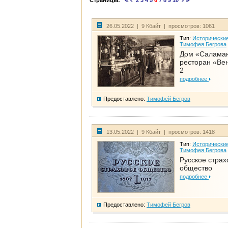
Страницы:
2
3
4
5
6
7
8
9
10
26.05.2022 | 9 Кбайт | просмотров: 1061
Тип:
Исторические
Тимофея Бегрова
Дом «Салама
ресторан «Вен
2
подробнее
Предоставлено:
Тимофей Бегров
13.05.2022 | 9 Кбайт | просмотров: 1418
Тип:
Исторические
Тимофея Бегрова
Русское страх
общество
подробнее
Предоставлено:
Тимофей Бегров