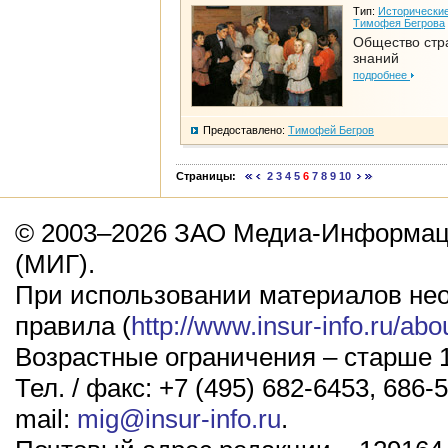
Тип:
Исторические
Тимофея Бегрова
Общество стр
знаний
подробнее
Предоставлено:
Тимофей Бегров
Страницы:
2
3
4
5
6
7
8
9
10
© 2003–2026 ЗАО Медиа-Информаци
(МИГ).
При использовании материалов не
правила (
http://www.insur-info.ru/abo
Возрастные ограничения – старше 1
Тел. / факс: +7 (495) 682-6453, 686-5
mail:
mig@insur-info.ru
.