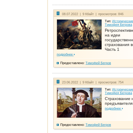
08.07.2022 | 9 Кбайт | просмотров: 846
Тип:
Исторические
Тимофея Бегрова
Ретроспективн
на идеи
государственн
страхования 
Часть 1
подробнее
Предоставлено:
Тимофей Бегров
23.06.2022 | 9 Кбайт | просмотров: 754
Тип:
Исторические
Тимофея Бегрова
Страхование 
предъявителя
подробнее
Предоставлено:
Тимофей Бегров