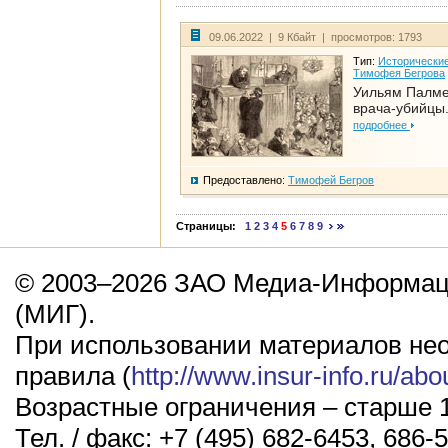
09.06.2022 | 9 Кбайт | просмотров: 1793
Тип:
Исторические
Тимофея Бегрова
Уильям Палме
врача-убийцы.
подробнее
Предоставлено:
Тимофей Бегров
Страницы:
1
2
3
4
5
6
7
8
9
© 2003–2026 ЗАО Медиа-Информаци
(МИГ).
При использовании материалов не
правила (
http://www.insur-info.ru/abo
Возрастные ограничения – старше 1
Тел. / факс: +7 (495) 682-6453, 686-5