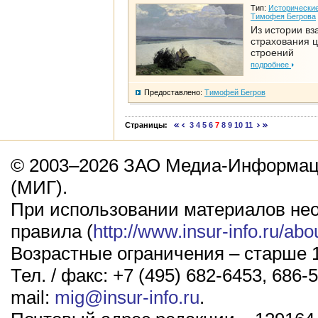
Тип:
Исторические
Тимофея Бегрова
Из истории вз
страхования 
строений
подробнее
Предоставлено:
Тимофей Бегров
Страницы:
3
4
5
6
7
8
9
10
11
© 2003–2026 ЗАО Медиа-Информаци
(МИГ).
При использовании материалов не
правила (
http://www.insur-info.ru/abo
Возрастные ограничения – старше 1
Тел. / факс: +7 (495) 682-6453, 686-5
mail:
mig@insur-info.ru
.