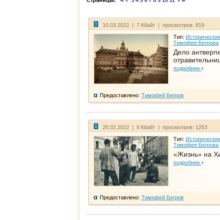
Страницы:
3
4
5
6
7
8
9
10
11
10.03.2022 | 7 Кбайт | просмотров: 819
Тип:
Исторические
Тимофея Бегрова
Дело антверп
отравительни
подробнее
Предоставлено:
Тимофей Бегров
25.02.2022 | 9 Кбайт | просмотров: 1253
Тип:
Исторические
Тимофея Бегрова
«Жизнь» на Х
подробнее
Предоставлено:
Тимофей Бегров