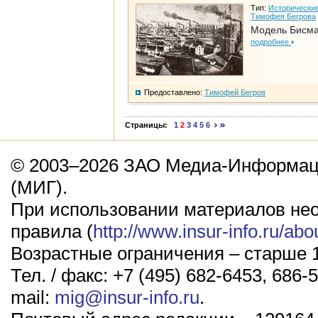
Тип:
Исторические
Тимофея Бегрова
Модель Бисм
подробнее
Предоставлено:
Тимофей Бегров
Страницы:
1
2
3
4
5
6
© 2003–2026 ЗАО Медиа-Информаци
(МИГ).
При использовании материалов не
правила (
http://www.insur-info.ru/abo
Возрастные ограничения – старше 1
Тел. / факс: +7 (495) 682-6453, 686-5
mail:
mig@insur-info.ru
.