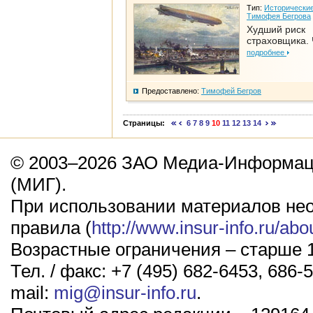
Тип:
Исторические
Тимофея Бегрова
Худший риск
страховщика. 
подробнее
Предоставлено:
Тимофей Бегров
Страницы:
6
7
8
9
10
11
12
13
14
© 2003–2026 ЗАО Медиа-Информаци
(МИГ).
При использовании материалов не
правила (
http://www.insur-info.ru/abo
Возрастные ограничения – старше 1
Тел. / факс: +7 (495) 682-6453, 686-5
mail:
mig@insur-info.ru
.