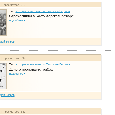
т | просмотров: 610
Тип:
Исторические заметки Тимофея Бегрова
Страховщики в Балтиморском пожаре
подробнее
фей Бегров
т | просмотров: 532
Тип:
Исторические заметки Тимофея Бегрова
Дело о пропавших грибах
подробнее
фей Бегров
т | просмотров: 649