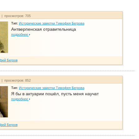
т | просмотров: 705
Тип:
Исторические заметки Тимофея Бегрова
Антверпенская отравительница
подробнее
фей Бегров
т | просмотров: 852
Тип:
Исторические заметки Тимофея Бегрова
Я бы в актуарии пошёл, пусть меня научат
подробнее
фей Бегров