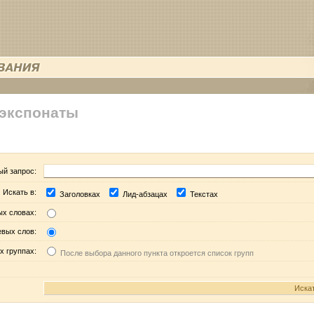
 экспонаты
ый запрос:
Искать в:
Заголовках
Лид-абзацах
Текстах
ых словах:
евых слов:
х группах:
После выбора данного пункта откроется список групп