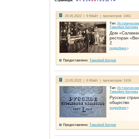
Страницы:
2
3
4
5
6
7
8
9
10
26.05.2022 | 9 Кбайт | просмотров: 1061
Тип:
Исторические
Тимофея Бегрова
Дом «Салама
ресторан «Вен
2
подробнее
Предоставлено:
Тимофей Бегров
13.05.2022 | 9 Кбайт | просмотров: 1419
Тип:
Исторические
Тимофея Бегрова
Русское страх
общество
подробнее
Предоставлено:
Тимофей Бегров