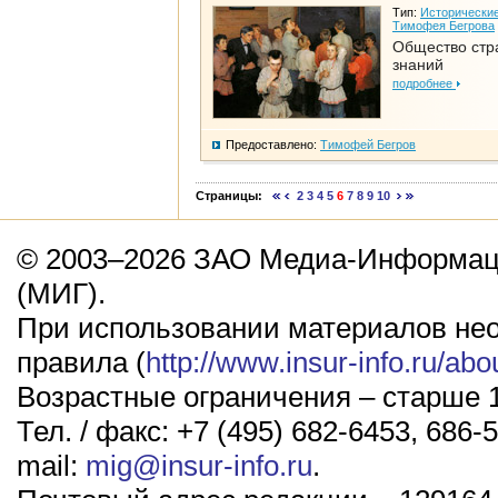
Тип:
Исторические
Тимофея Бегрова
Общество стр
знаний
подробнее
Предоставлено:
Тимофей Бегров
Страницы:
2
3
4
5
6
7
8
9
10
© 2003–2026 ЗАО Медиа-Информаци
(МИГ).
При использовании материалов не
правила (
http://www.insur-info.ru/abo
Возрастные ограничения – старше 1
Тел. / факс: +7 (495) 682-6453, 686-5
mail:
mig@insur-info.ru
.