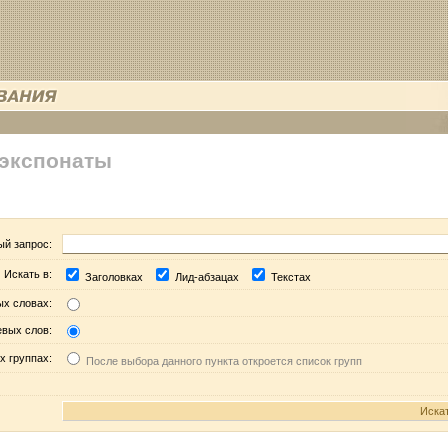
 экспонаты
ый запрос:
Искать в:
Заголовках
Лид-абзацах
Текстах
ых словах:
евых слов:
х группах:
После выбора данного пункта откроется список групп