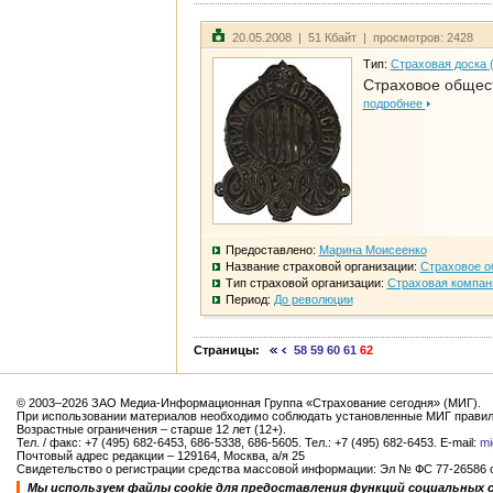
20.05.2008 | 51 Кбайт | просмотров: 2428
Тип:
Страховая доска 
Страховое общест
подробнее
Предоставлено:
Марина Моисеенко
Название страховой организации:
Страховое о
Тип страховой организации:
Страховая компан
Период:
До революции
Страницы:
58
59
60
61
62
© 2003–2026 ЗАО Медиа-Информационная Группа «Страхование сегодня» (МИГ).
При использовании материалов необходимо соблюдать установленные МИГ правил
Возрастные ограничения – старше 12 лет (12+).
Тел. / факс: +7 (495) 682-6453, 686-5338, 686-5605. Тел.: +7 (495) 682-6453. E-mail:
mi
Почтовый адрес редакции – 129164, Москва, а/я 25
Свидетельство о регистрации средства массовой информации: Эл № ФС 77-26586 от
Мы используем файлы cookie для предоставления функций социальных 