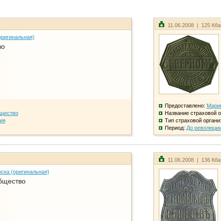
11.06.2008 | 125 Кб
оригинальная)
во
Предоставлено:
Мари
бщество
Название страховой о
ия
Тип страховой органи
Период:
До революци
11.06.2008 | 136 Кб
ска (оригинальная)
бщество