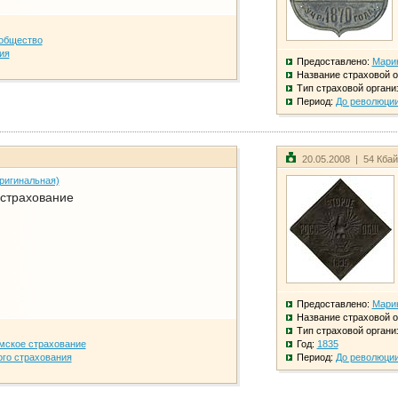
общество
ия
Предоставлено:
Мари
Название страховой о
Тип страховой органи
Период:
До революци
20.05.2008 | 54 Кба
ригинальная)
 страхование
Предоставлено:
Мари
Название страховой о
Тип страховой органи
мское страхование
Год:
1835
го страхования
Период:
До революци