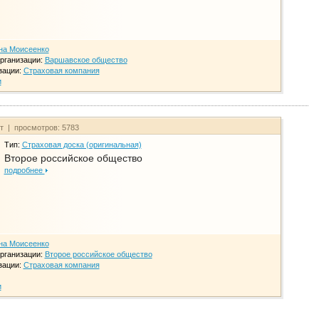
на Моисеенко
рганизации:
Варшавское общество
зации:
Страховая компания
и
йт | просмотров: 5783
Тип:
Страховая доска (оригинальная)
Второе российское общество
подробнее
на Моисеенко
рганизации:
Второе российское общество
зации:
Страховая компания
и