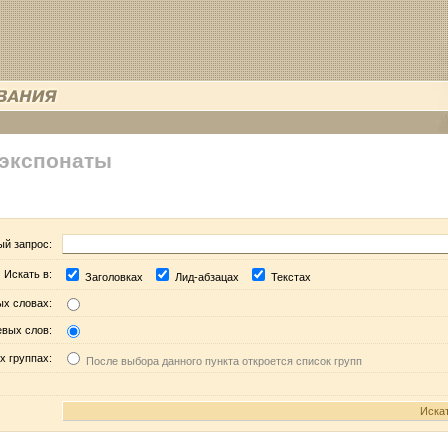
 экспонаты
ый запрос:
Искать в:
Заголовках
Лид-абзацах
Текстах
ых словах:
евых слов:
х группах:
После выбора данного пункта откроется список групп