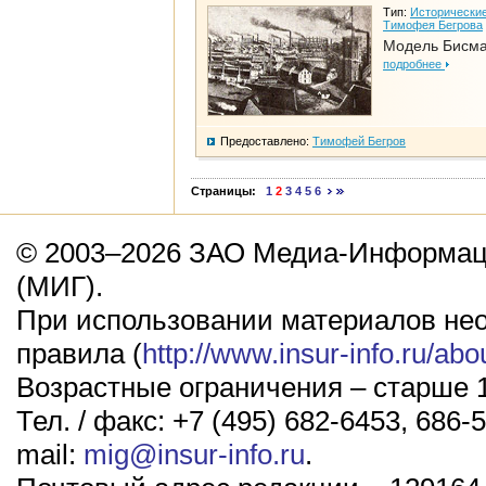
Тип:
Исторические
Тимофея Бегрова
Модель Бисм
подробнее
Предоставлено:
Тимофей Бегров
Страницы:
1
2
3
4
5
6
© 2003–2026 ЗАО Медиа-Информаци
(МИГ).
При использовании материалов не
правила (
http://www.insur-info.ru/abo
Возрастные ограничения – старше 1
Тел. / факс: +7 (495) 682-6453, 686-5
mail:
mig@insur-info.ru
.