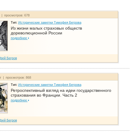
т | просмотров: 678
Тип:
Исторические заметки Тимофея Бегрова
Из жизни малых страховых обществ
дореволюционной России
подробнее
фей Бегров
йт | просмотров: 868
Тип:
Исторические заметки Тимофея Бегрова
Ретроспективный взгляд на идеи государственного
страхования во Франции. Часть 2
подробнее
фей Бегров