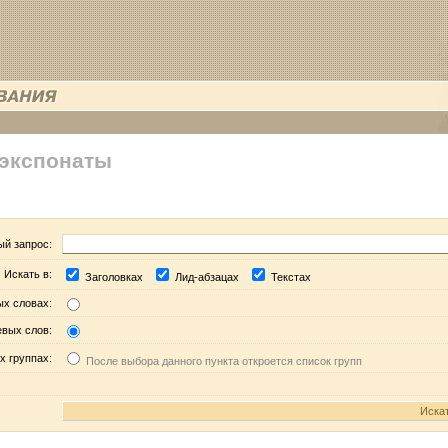
 экспонаты
ый запрос:
Искать в:
Заголовках
Лид-абзацах
Текстах
ых словах:
евых слов:
х группах:
После выбора данного пункта откроется список групп