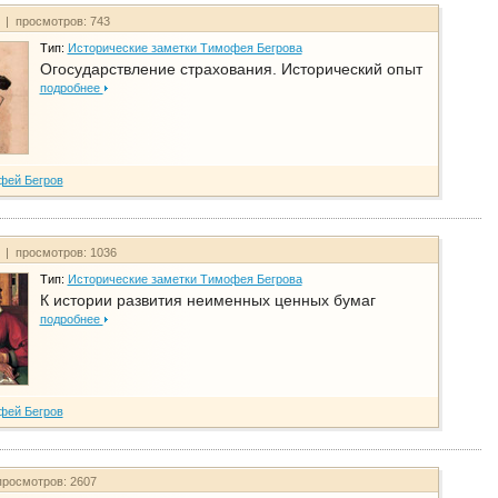
т | просмотров: 743
Тип:
Исторические заметки Тимофея Бегрова
Огосударствление страхования. Исторический опыт
подробнее
фей Бегров
т | просмотров: 1036
Тип:
Исторические заметки Тимофея Бегрова
К истории развития неименных ценных бумаг
подробнее
фей Бегров
просмотров: 2607