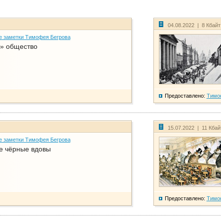
04.08.2022 | 8 Кбай
е заметки Тимофея Бегрова
» общество
Предоставлено:
Тимо
15.07.2022 | 11 Кба
е заметки Тимофея Бегрова
е чёрные вдовы
Предоставлено:
Тимо