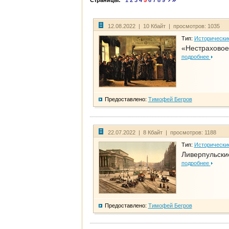
Страницы:
1
2
3
4
5
6
7
8
9
12.08.2022 | 10 Кбайт | просмотров: 1035
Тип:
Исторически
«Нестраховое
подробнее
Предоставлено:
Тимофей Бегров
22.07.2022 | 8 Кбайт | просмотров: 1188
Тип:
Исторически
Ливерпульски
подробнее
Предоставлено:
Тимофей Бегров