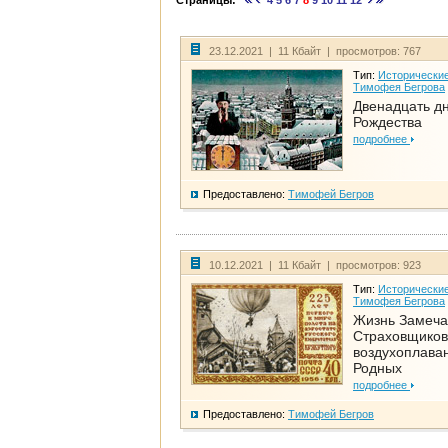
Страницы:
4
5
6
7
8
9
10
11
12
23.12.2021 | 11 Кбайт | просмотров: 767
Тип:
Исторические
Тимофея Бегрова
Двенадцать д
Рождества
подробнее
Предоставлено:
Тимофей Бегров
10.12.2021 | 11 Кбайт | просмотров: 923
Тип:
Исторические
Тимофея Бегрова
Жизнь Замеча
Страховщиков
воздухоплаван
Родных
подробнее
Предоставлено:
Тимофей Бегров