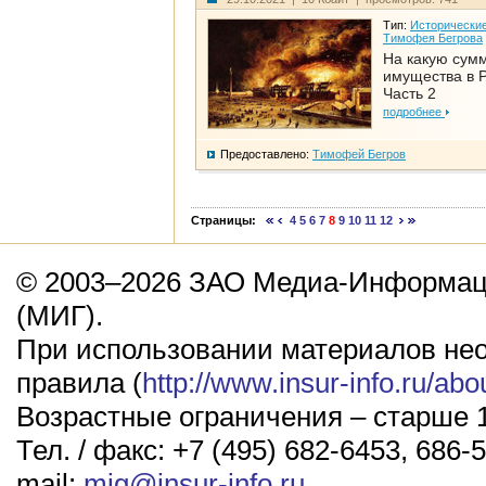
Тип:
Исторические
Тимофея Бегрова
На какую сум
имущества в Р
Часть 2
подробнее
Предоставлено:
Тимофей Бегров
Страницы:
4
5
6
7
8
9
10
11
12
© 2003–2026 ЗАО Медиа-Информаци
(МИГ).
При использовании материалов не
правила (
http://www.insur-info.ru/abo
Возрастные ограничения – старше 1
Тел. / факс: +7 (495) 682-6453, 686-5
mail:
mig@insur-info.ru
.