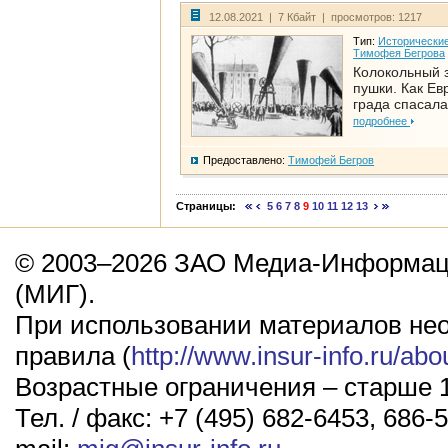
12.08.2021 | 7 Кбайт | просмотров: 1217
Тип:
Исторические
Тимофея Бегрова
Колокольный 
пушки. Как Ев
града спасала
подробнее
Предоставлено:
Тимофей Бегров
Страницы:
5
6
7
8
9
10
11
12
13
© 2003–2026 ЗАО Медиа-Информаци
(МИГ).
При использовании материалов не
правила (
http://www.insur-info.ru/abo
Возрастные ограничения – старше 1
Тел. / факс: +7 (495) 682-6453, 686-5