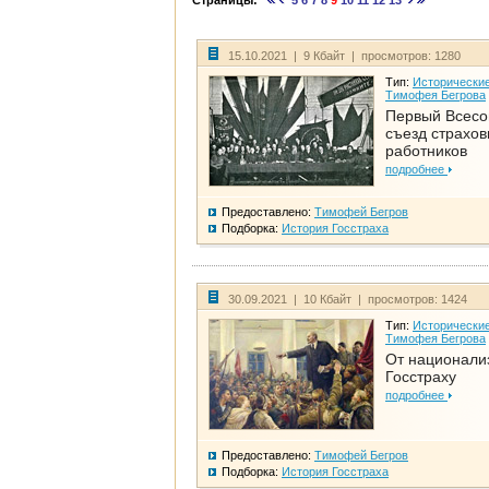
Страницы:
5
6
7
8
9
10
11
12
13
15.10.2021 | 9 Кбайт | просмотров: 1280
Тип:
Исторические
Тимофея Бегрова
Первый Всес
съезд страхо
работников
подробнее
Предоставлено:
Тимофей Бегров
Подборка:
История Госстраха
30.09.2021 | 10 Кбайт | просмотров: 1424
Тип:
Исторические
Тимофея Бегрова
От национали
Госстраху
подробнее
Предоставлено:
Тимофей Бегров
Подборка:
История Госстраха