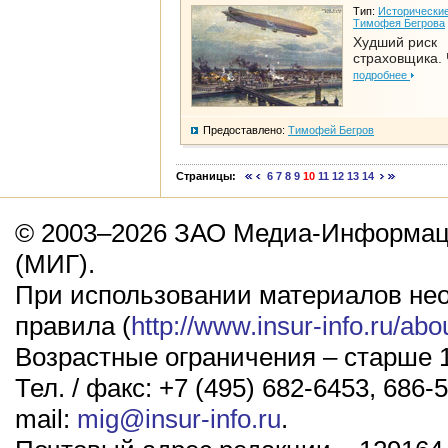
Тип:
Исторические
Тимофея Бегрова
Худший риск
страховщика. 
подробнее
Предоставлено:
Тимофей Бегров
Страницы:
6
7
8
9
10
11
12
13
14
© 2003–2026 ЗАО Медиа-Информаци
(МИГ).
При использовании материалов не
правила (
http://www.insur-info.ru/abo
Возрастные ограничения – старше 1
Тел. / факс: +7 (495) 682-6453, 686-5
mail:
mig@insur-info.ru
.