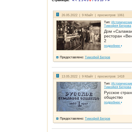
Страницы:
2
3
4
5
6
7
8
9
10
26.05.2022 | 9 Кбайт | просмотров: 1061
Тип:
Исторические
Тимофея Бегрова
Дом «Салама
ресторан «Вен
2
подробнее
Предоставлено:
Тимофей Бегров
13.05.2022 | 9 Кбайт | просмотров: 1418
Тип:
Исторические
Тимофея Бегрова
Русское страх
общество
подробнее
Предоставлено:
Тимофей Бегров