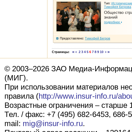
Тип:
Исторические
Тимофея Бегрова
Общество стр
знаний
подробнее
Предоставлено:
Тимофей Бегров
Страницы:
2
3
4
5
6
7
8
9
10
© 2003–2026 ЗАО Медиа-Информаци
(МИГ).
При использовании материалов не
правила (
http://www.insur-info.ru/abo
Возрастные ограничения – старше 1
Тел. / факс: +7 (495) 682-6453, 686-5
mail:
mig@insur-info.ru
.