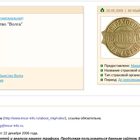
20.05.2008 | 80 Кба
(оригинальная)
во "Волга"
Предоставлено:
Мари
Название страховой о
Тип страховой органи
бщество Волга
Период:
До революци
ия
а (
http://www.insur-info.ru/about_mig/rules/
), ссылка обязательна.
g@insur-info.ru
.
 22 декабря 2006 года.
сетей и анализа нашего трафика. Продолжая пользоваться данным сайтом, 