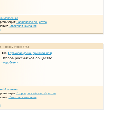
на Моисеенко
рганизации:
Варшавское общество
зации:
Страховая компания
и
йт | просмотров: 5783
Тип:
Страховая доска (оригинальная)
Второе российское общество
подробнее
на Моисеенко
рганизации:
Второе российское общество
зации:
Страховая компания
и