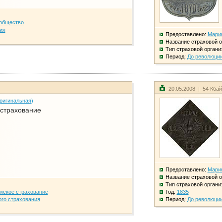
общество
ия
Предоставлено:
Мари
Название страховой о
Тип страховой органи
Период:
До революци
20.05.2008 | 54 Кба
ригинальная)
 страхование
Предоставлено:
Мари
Название страховой о
Тип страховой органи
мское страхование
Год:
1835
го страхования
Период:
До революци