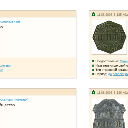
11.06.2008 | 125 Кб
оригинальная)
во
Предоставлено:
Мари
бщество
Название страховой о
ия
Тип страховой органи
Период:
До революци
11.06.2008 | 136 Кб
ска (оригинальная)
бщество