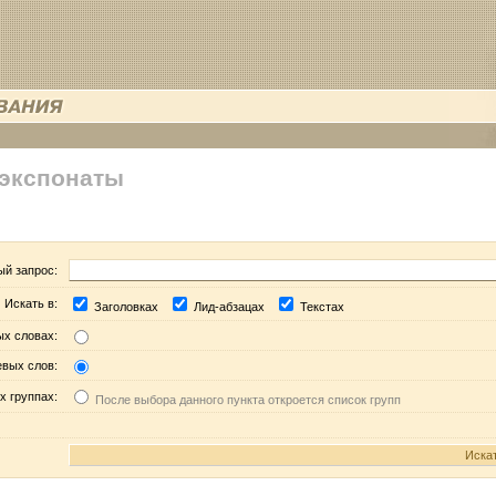
 экспонаты
ый запрос:
Искать в:
Заголовках
Лид-абзацах
Текстах
ых словах:
евых слов:
х группах:
После выбора данного пункта откроется список групп