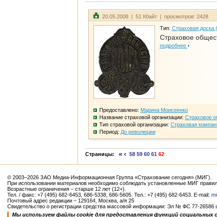
20.05.2008 | 51 Кбайт | просмотров: 2428
Тип:
Страховая доска 
Страховое общест
подробнее
Предоставлено:
Марина Моисеенко
Название страховой организации:
Страховое о
Тип страховой организации:
Страховая компан
Период:
До революции
Страницы:
58
59
60
61
62
© 2003–2026 ЗАО Медиа-Информационная Группа «Страхование сегодня» (МИГ).
При использовании материалов необходимо соблюдать установленные МИГ правил
Возрастные ограничения – старше 12 лет (12+).
Тел. / факс: +7 (495) 682-6453, 686-5338, 686-5605. Тел.: +7 (495) 682-6453. E-mail:
mi
Почтовый адрес редакции – 129164, Москва, а/я 25
Свидетельство о регистрации средства массовой информации: Эл № ФС 77-26586 от
Мы используем файлы cookie для предоставления функций социальных 