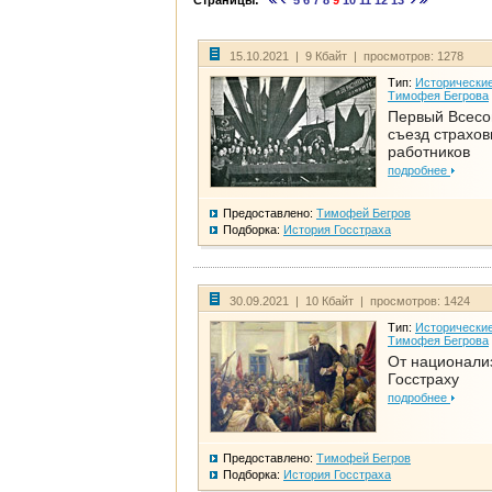
Страницы:
5
6
7
8
9
10
11
12
13
15.10.2021 | 9 Кбайт | просмотров: 1278
Тип:
Исторические
Тимофея Бегрова
Первый Всес
съезд страхо
работников
подробнее
Предоставлено:
Тимофей Бегров
Подборка:
История Госстраха
30.09.2021 | 10 Кбайт | просмотров: 1424
Тип:
Исторические
Тимофея Бегрова
От национали
Госстраху
подробнее
Предоставлено:
Тимофей Бегров
Подборка:
История Госстраха