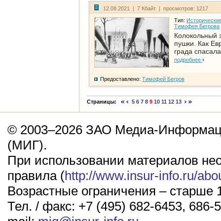
12.08.2021 | 7 Кбайт | просмотров: 1217
Тип:
Исторические
Тимофея Бегрова
Колокольный 
пушки. Как Ев
града спасала
подробнее
Предоставлено:
Тимофей Бегров
Страницы:
5
6
7
8
9
10
11
12
13
© 2003–2026 ЗАО Медиа-Информаци
(МИГ).
При использовании материалов не
правила (
http://www.insur-info.ru/abo
Возрастные ограничения – старше 1
Тел. / факс: +7 (495) 682-6453, 686-5