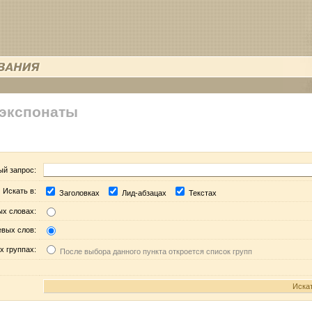
 экспонаты
ый запрос:
Искать в:
Заголовках
Лид-абзацах
Текстах
ых словах:
евых слов:
х группах:
После выбора данного пункта откроется список групп