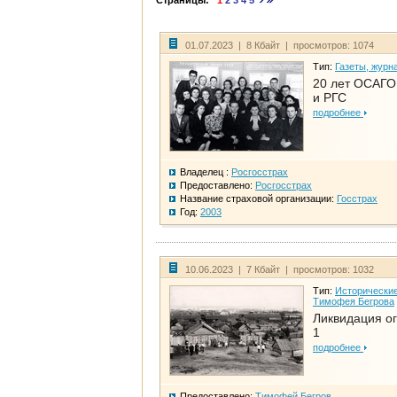
Страницы:
1
2
3
4
5
01.07.2023 | 8 Кбайт | просмотров: 1074
Тип:
Газеты, журн
20 лет ОСАГО.
и РГС
подробнее
Владелец :
Росгосстрах
Предоставлено:
Росгосстрах
Название страховой организации:
Госстрах
Год:
2003
10.06.2023 | 7 Кбайт | просмотров: 1032
Тип:
Исторические
Тимофея Бегрова
Ликвидация ог
1
подробнее
Предоставлено:
Тимофей Бегров