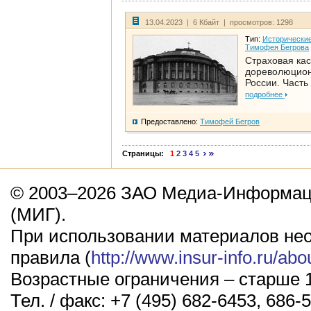
13.04.2023 | 6 Кбайт | просмотров: 1298
Тип:
Исторические
Тимофея Бегрова
Страховая кас
дореволюцио
России. Часть
подробнее
Предоставлено:
Тимофей Бегров
Страницы:
1
2
3
4
5
© 2003–2026 ЗАО Медиа-Информаци
(МИГ).
При использовании материалов не
правила (
http://www.insur-info.ru/abo
Возрастные ограничения – старше 1
Тел. / факс: +7 (495) 682-6453, 686-5